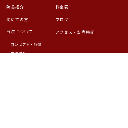
院長紹介
料金表
初めての方
ブログ
当院について
アクセス・診療時間
コンセプト・特徴
医院紹介
施設基準について
診療内容
虫歯治療
入れ歯・義歯
歯周病治療
セラミック
予防歯科
ホワイトニング
根管治療
親知らず
矯正治療
歯ぎしり・食いしばり